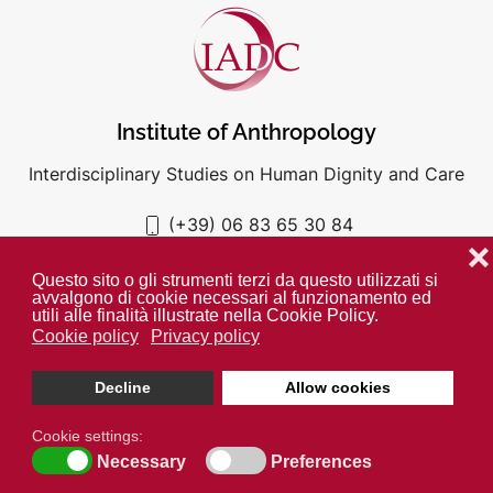
Institute of Anthropology
Interdisciplinary Studies on Human Dignity and Care
(+39) 06 83 65 30 84
iadc@unigre.it
❌
Questo sito o gli strumenti terzi da questo utilizzati si
avvalgono di cookie necessari al funzionamento ed
utili alle finalità illustrate nella Cookie Policy.
Cookie policy
Privacy policy
PRIVACY POLICY
COOKIE POLICY
Decline
Allow cookies
Unless otherwise indicated all media is property of the IADC. ©
2024
Cookie settings:
Open cookie toolbar
Necessary
Preferences