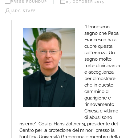
PRESS ROUNDUP
05 OCTOBER 2015
IADC STAFF
"L’ennesimo
segno che Papa
Francesco ha a
cuore questa
sofferenza. Un
segno molto
forte di vicinanza
e accoglienza
per dimostrare
che in questo
cammino di
guarigione e
rinnovamento
Chiesa e vittime
di abusi sono
insieme”. Così p. Hans Zollner sj, presidente del
'Centro per la protezione dei minori' presso la
Pontificia Università Gregoriana e membro della