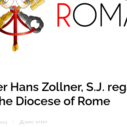
r Hans Zollner, S.J. re
 the Diocese of Rome
2023
IADC STAFF