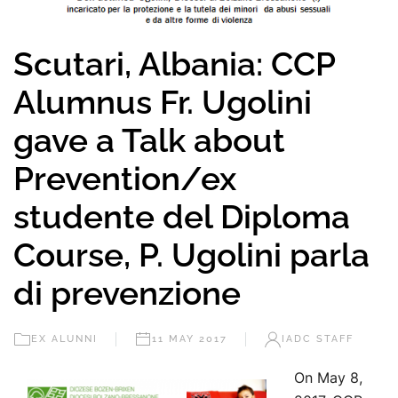
Scutari, Albania: CCP
Alumnus Fr. Ugolini
gave a Talk about
Prevention/ex
studente del Diploma
Course, P. Ugolini parla
di prevenzione
EX ALUNNI
11 MAY 2017
IADC STAFF
On May 8,