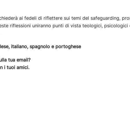
chiederà ai fedeli di riflettere sui temi del safeguarding, pr
ueste riflessioni uniranno punti di vista teologici, psicologi
.
glese, italiano, spagnolo e portoghese
ulla tua email?
n i tuoi amici.