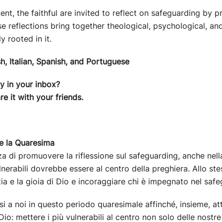
t, the faithful are invited to reflect on safeguarding by p
ese reflections bring together theological, psychological, a
y rooted in it.
sh, Italian, Spanish, and Portuguese
ly in your inbox?
e it with your friends.
te la Quaresima
nza di promuovere la riflessione sul safeguarding, anche nella
ulnerabili dovrebbe essere al centro della preghiera. Allo 
zia e la gioia di Dio e incoraggiare chi è impegnato nel saf
rsi a noi in questo periodo quaresimale affinché, insieme, at
i Dio: mettere i più vulnerabili al centro non solo delle nos