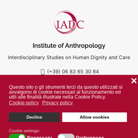
Institute of Anthropology
Interdisciplinary Studies on Human Dignity and Care
(+39) 06 83 65 30 84
iadc@unigre.it
❌
Questo sito o gli strumenti terzi da questo utilizzati si
avvalgono di cookie necessari al funzionamento ed
utili alle finalità illustrate nella Cookie Policy.
Cookie policy
Privacy policy
PRIVACY POLICY
COOKIE POLICY
Decline
Allow cookies
Unless otherwise indicated all media is property of the IADC. ©
2024
Cookie settings:
Open cookie toolbar
Necessary
Preferences