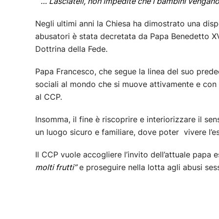
“
… Lasciateli, non impedite che i bambini vengano a
Negli ultimi anni la Chiesa ha dimostrato una dispo
abusatori è stata decretata da Papa Benedetto XVI
Dottrina della Fede.
Papa Francesco, che segue la linea del suo predec
sociali al mondo che si muove attivamente e con a
al CCP.
Insomma, il fine è riscoprire e interiorizzare il 
un luogo sicuro e familiare, dove poter vivere l’e
Il CCP vuole accogliere l’invito dell’attuale papa 
molti frutti”
e proseguire nella lotta agli abusi sess