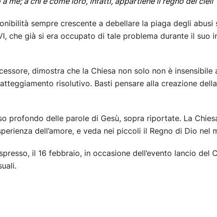
 me; a chi è come loro, infatti, appartiene il regno dei cieli
”
nibilità sempre crescente a debellare la piaga degli abusi s
, che già si era occupato di tale problema durante il suo i
essore, dimostra che la Chiesa non solo non è insensibile a
tteggiamento risolutivo. Basti pensare alla creazione della
senso profondo delle parole di Gesù, sopra riportate. La Chie
sperienza dell’amore, e veda nei piccoli il Regno di Dio nel
espresso, il 16 febbraio, in occasione dell’evento lancio del 
uali.