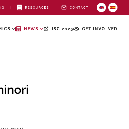
NG
RESOURCES
CONTACT
MICS
NEWS
ISC 2025
GET INVOLVED
minori