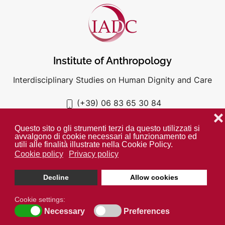
Institute of Anthropology
Interdisciplinary Studies on Human Dignity and Care
(+39) 06 83 65 30 84
iadc@unigre.it
❌
Questo sito o gli strumenti terzi da questo utilizzati si
avvalgono di cookie necessari al funzionamento ed
utili alle finalità illustrate nella Cookie Policy.
Cookie policy
Privacy policy
PRIVACY POLICY
COOKIE POLICY
Decline
Allow cookies
Unless otherwise indicated all media is property of the IADC. ©
2024
Cookie settings:
Open cookie toolbar
Necessary
Preferences