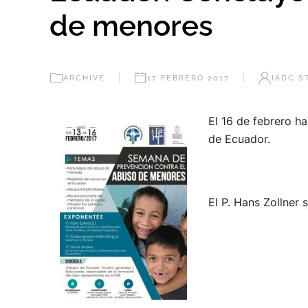
de menores
ARCHIVE
17 FEBRERO 2017
IADC S
El 16 de febrero h
de Ecuador.
El P. Hans Zollner