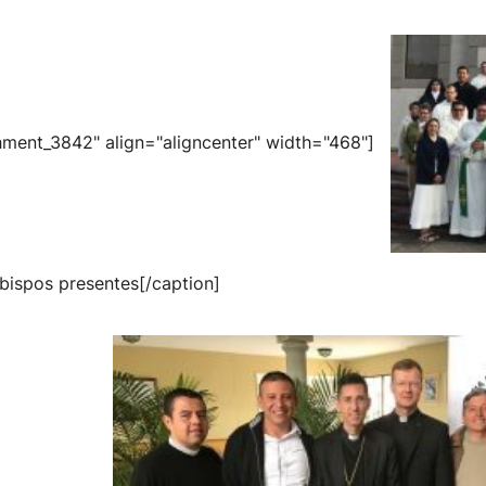
hment_3842" align="aligncenter" width="468"]
bispos presentes[/caption]