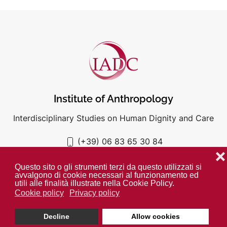
Institute of Anthropology
Interdisciplinary Studies on Human Dignity and Care
(+39) 06 83 65 30 84
iadc@unigre.it
❌
Questo sito o gli strumenti terzi da questo utilizzati si
avvalgono di cookie necessari al funzionamento ed
utili alle finalità illustrate nella Cookie Policy.
Cookie policy
Privacy policy
PRIVACY POLICY
COOKIE POLICY
Decline
Allow cookies
Unless otherwise indicated all media is property of the IADC. ©